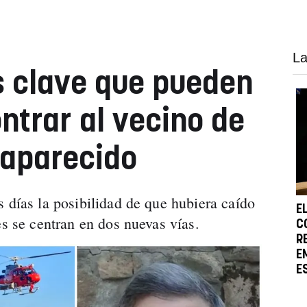
La
s clave que pueden
ntrar al vecino de
aparecido
 días la posibilidad de que hubiera caído
E
es se centran en dos nuevas vías.
C
R
E
E