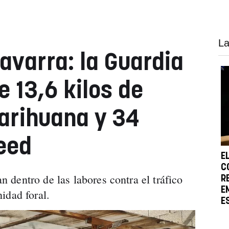
La
varra: la Guardia
e 13,6 kilos de
arihuana y 34
eed
E
C
dentro de las labores contra el tráfico
R
E
idad foral.
E