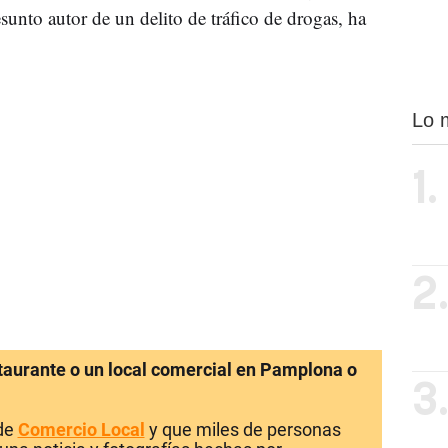
unto autor de un delito de tráfico de drogas, ha
Lo 
1.
2
staurante o un local comercial en Pamplona o
3
 de
Comercio Local
y que miles de personas