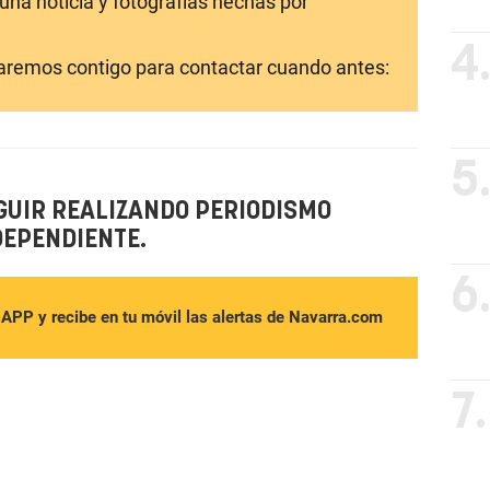
una noticia y fotografías hechas por
4
laremos contigo para contactar cuando antes:
5
GUIR REALIZANDO PERIODISMO
DEPENDIENTE.
6
sAPP y recibe en tu móvil las alertas de Navarra.com
7.