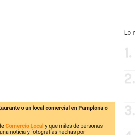
Lo 
1.
2
staurante o un local comercial en Pamplona o
3
 de
Comercio Local
y que miles de personas
una noticia y fotografías hechas por