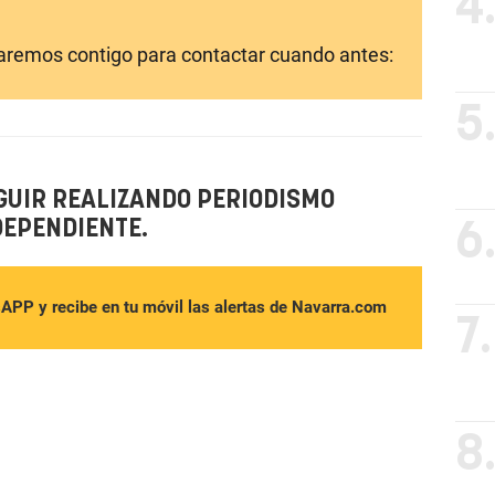
4
laremos contigo para contactar cuando antes:
5
GUIR REALIZANDO PERIODISMO
DEPENDIENTE.
6
sAPP y recibe en tu móvil las alertas de Navarra.com
7.
8