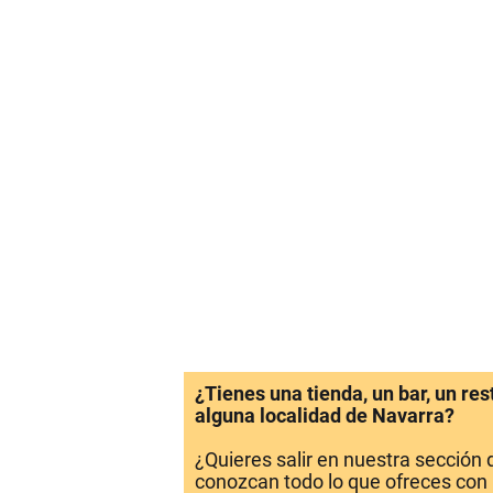
¿Tienes una tienda, un bar, un re
alguna localidad de Navarra?
¿Quieres salir en nuestra sección
conozcan todo lo que ofreces con 