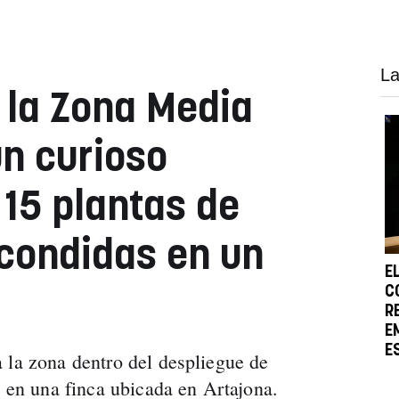
La
e la Zona Media
un curioso
 15 plantas de
condidas en un
E
C
R
E
E
 la zona dentro del despliegue de
n en una finca ubicada en Artajona.