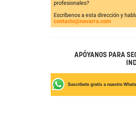
profesionales?
Escríbenos a esta dirección y hab
contacto@navarra.com
APÓYANOS PARA SE
IN
Suscríbete gratis a nuestro What