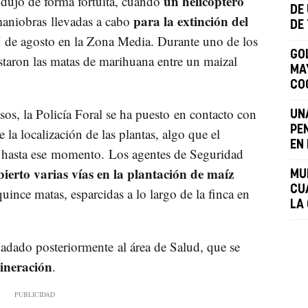
un helicóptero
odujo de forma fortuita, cuando
DE
para la extinción del
maniobras llevadas a cabo
DE
5 de agosto en la Zona Media. Durante uno de los
GO
istaron las matas de marihuana entre un maizal
MA
CO
os, la Policía Foral se ha puesto en contacto con
UN
PE
de la localización de las plantas, algo que el
EN
 hasta ese momento. Los agentes de Seguridad
ierto varias vías en la plantación de maíz
MU
CU
uince matas, esparcidas a lo largo de la finca en
LA
ladado posteriormente al área de Salud, que se
cineración
.