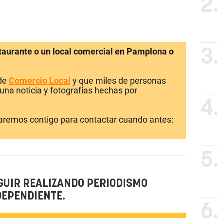
2
staurante o un local comercial en Pamplona o
3
 de
Comercio Local
y que miles de personas
una noticia y fotografías hechas por
4
laremos contigo para contactar cuando antes:
5
GUIR REALIZANDO PERIODISMO
DEPENDIENTE.
6