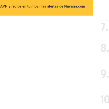
sAPP y recibe en tu móvil las alertas de Navarra.com
7.
8
9
10