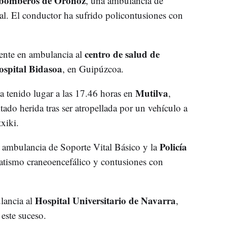
bomberos de Oronoz
, una ambulancia de
ral. El conductor ha sufrido policontusiones con
centro de salud de
mente en ambulancia al
spital Bidasoa
, en Guipúzcoa.
Mutilva
ha tenido lugar a las 17.46 horas en
,
ado herida tras ser atropellada por un vehículo a
xiki.
Policía
a ambulancia de Soporte Vital Básico y la
atismo craneoencefálico y contusiones con
Hospital Universitario de Navarra
lancia al
,
 este suceso.