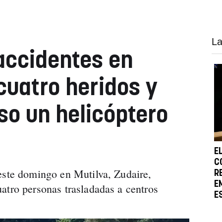
La
accidentes en
cuatro heridos y
so un helicóptero
E
C
este domingo en Mutilva, Zudaire,
R
E
atro personas trasladadas a centros
E