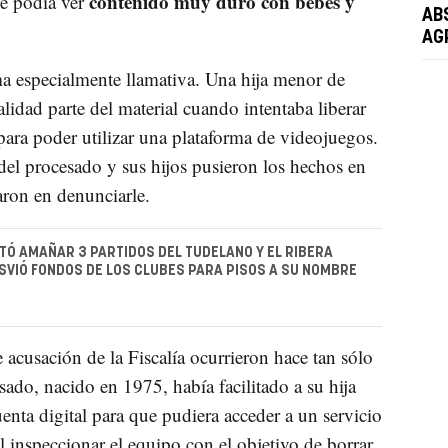
contenido muy duro con bebés y
se podía ver
AB
AG
rma especialmente llamativa. Una hija menor de
lidad parte del material cuando intentaba liberar
para poder utilizar una plataforma de videojuegos.
 del procesado y sus hijos pusieron los hechos en
aron en denunciarle.
TÓ AMAÑAR 3 PARTIDOS DEL TUDELANO Y EL RIBERA
SVIÓ FONDOS DE LOS CLUBES PARA PISOS A SU NOMBRE
 acusación de la Fiscalía ocurrieron hace tan sólo
sado, nacido en 1975, había facilitado a su hija
enta digital para que pudiera acceder a un servicio
 inspeccionar el equipo con el objetivo de borrar