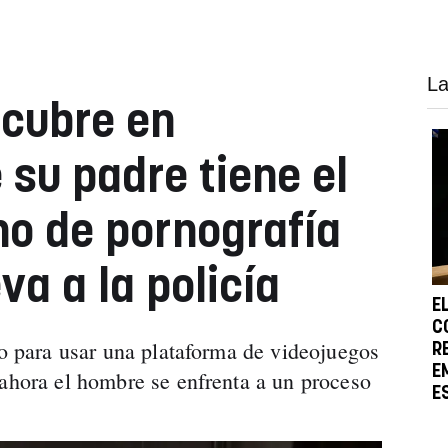
La
scubre en
su padre tiene el
no de pornografía
eva a la policía
E
C
io para usar una plataforma de videojuegos
R
E
 ahora el hombre se enfrenta a un proceso
E