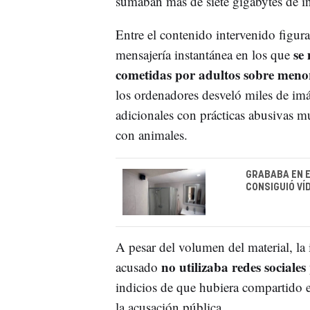
sumaban más de siete gigabytes de i
Entre el contenido intervenido figur
se 
mensajería instantánea en los que
cometidas por adultos sobre meno
los ordenadores desveló miles de imá
adicionales con prácticas abusivas mu
con animales.
GRABABA EN E
CONSIGUIÓ VÍ
A pesar del volumen del material, la 
no utilizaba redes sociale
acusado
indicios de que hubiera compartido e
la acusación pública.