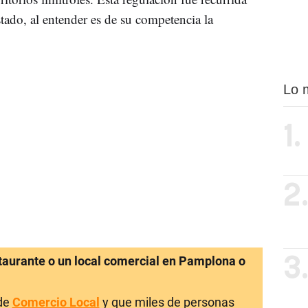
tado, al entender es de su competencia la
Lo 
1.
2
staurante o un local comercial en Pamplona o
3
 de
Comercio Local
y que miles de personas