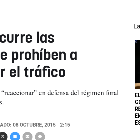
La
curre las
e prohíben a
 el tráfico
“reaccionar” en defensa del régimen foral
E
s.
C
R
E
E
ADO: 08 OCTUBRE, 2015 - 2:15