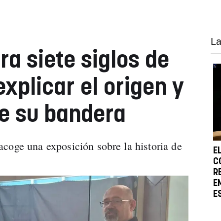
La
ra siete siglos de
explicar el origen y
de su bandera
coge una exposición sobre la historia de
E
C
R
E
E