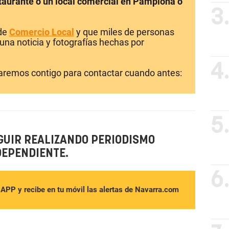
staurante o un local comercial en Pamplona o
3
 de
Comercio Local
y que miles de personas
una noticia y fotografías hechas por
4
laremos contigo para contactar cuando antes:
5
GUIR REALIZANDO PERIODISMO
DEPENDIENTE.
6
sAPP y recibe en tu móvil las alertas de Navarra.com