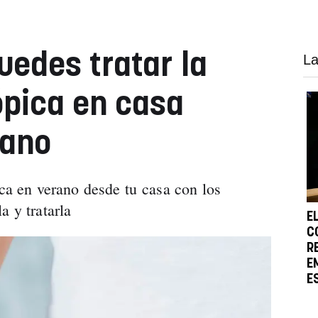
uedes tratar la
La
ópica en casa
rano
ica en verano desde tu casa con los
a y tratarla
E
C
R
E
E