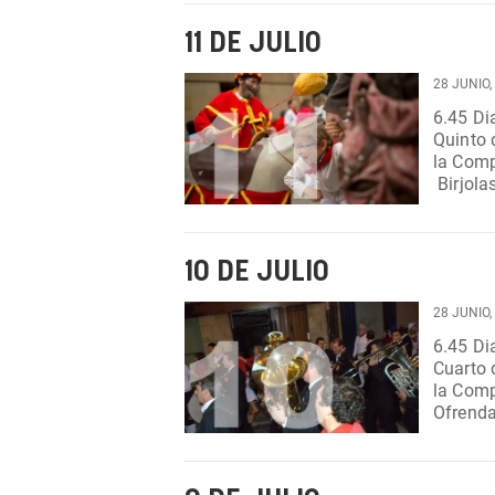
11 DE JULIO
28 JUNIO,
6.45 Dianas. Desde calle Zapatería
Quinto de las Fiesta
la Compa
Birjolastu. Taconera. Parque de Larraina
con...
10 DE JULIO
28 JUNIO,
6.45 Dianas. Desde calle Mercado.
Cuarto de las Fiesta
la Compa
Ofrenda Infant
Birjolast