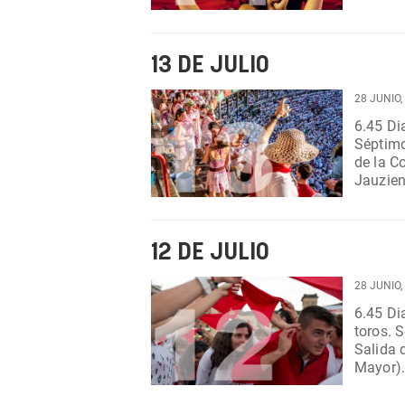
Corpora
13 DE JULIO
28 JUNIO,
6.45 Dianas. Desde calle Nueva. 
Séptimo de las Fie
de la Co
Jauzien jaia. Plaza del Castill
Valcarlo
12 DE JULIO
28 JUNIO,
6.45 Dianas. Desde calle San Sat
toros. Sexto de las Fiestas. 9.30 Gigantes y Cabezudos.
Salida 
Mayor). 10.45 Misa de Mayores. Capilla de San Fer
11.30 Bi