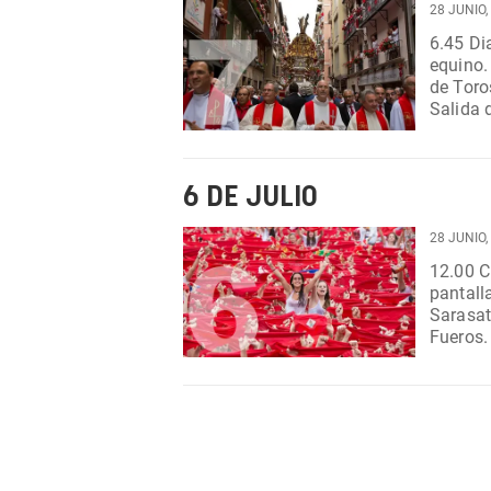
28 JUNIO,
6.45 Dianas. Desde calle Nueva
equino. Polígono Agustinos. Hasta las 15:00 h. 8.00 Encier
de Toros. Primero de las fiestas. 9.30 Gigantes
Salida 
6 DE JULIO
28 JUNIO,
12.00 Chupinazo. Casa 
pantall
Sarasate
Fueros. Música en la calle. Salida desde Antoniutti, Pla
Consist