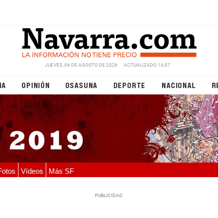
JUEVES, 06 DE AGOSTO DE 2026
ACTUALIZADO 14:57
NA
OPINIÓN
OSASUNA
DEPORTE
NACIONAL
R
Fotos
Vídeos
Más SF