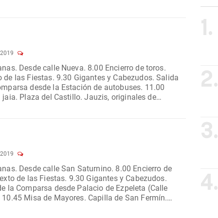
ción Municipal se dirige...
1.
 2019
8.00 Encierro de toros.
2
stas. 9.30 Gigantes y Cabezudos. Salida
mparsa desde la Estación de autobuses. 11.00
o. Jauzis, originales de
s – Luzaide y la Baja...
3
 2019
urnino. 8.00 Encierro de
4
de la Comparsa desde Palacio de Ezpeleta (Calle
mín.
rjolastu....