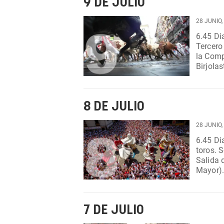
9 DE JULIO
28 JUNIO,
6.45 Dianas. Desde calle Chapitela
Tercero de las fiest
la Compa
Birjolastu. Taconera. Parque de Larraina. 
con ele
8 DE JULIO
28 JUNIO,
6.45 Dianas. Desde calle San Sat
toros. Segundo de las Fiestas. 9.30 Gigantes y Cabezudos.
Salida 
Mayor). 11.30 Birjolastu. Taconera. Parque de Larra
Espacio
7 DE JULIO