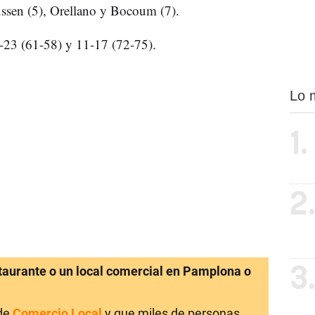
mussen (5), Orellano y Bocoum (7).
-23 (61-58) y 11-17 (72-75).
Lo 
1.
2
staurante o un local comercial en Pamplona o
3
 de
Comercio Local
y que miles de personas