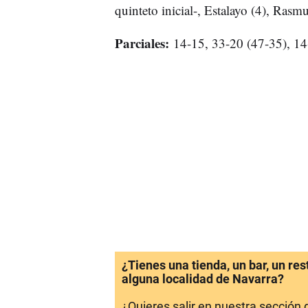
quinteto inicial-, Estalayo (4), Ras
Parciales:
14-15, 33-20 (47-35), 14
¿Tienes una tienda, un bar, un re
alguna localidad de Navarra?
¿Quieres salir en nuestra sección