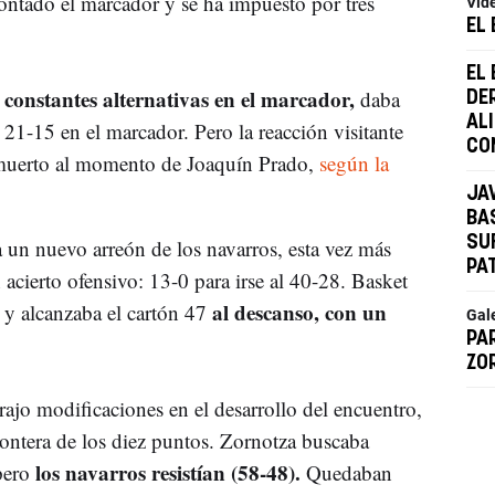
ontado el marcador y se ha impuesto por tres
Víd
EL
EL
constantes alternativas en el marcador,
daba
DE
AL
21-15 en el marcador. Pero la reacción visitante
CO
 muerto al momento de Joaquín Prado,
según la
JA
BA
SU
 un nuevo arreón de los navarros, esta vez más
PA
acierto ofensivo: 13-0 para irse al 40-28. Basket
al descanso, con un
 y alcanzaba el cartón 47
Gal
PA
ZO
rajo modificaciones en el desarrollo del encuentro,
ontera de los diez puntos. Zornotza buscaba
los navarros resistían (58-48).
pero
Quedaban