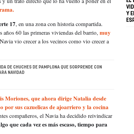
 y un trato directo que lo ha vuelto a poner en el
EL
VI
rrama.
Y 
ES
erte 17
, en una zona con historia compartida.
muy
s años 60 las primeras viviendas del barrio,
Navia vio crecer a los vecinos como vio crecer a
ENDA DE CHUCHES DE PAMPLONA QUE SORPRENDE CON
ARA NAVIDAD
is Moriones, que ahora dirige Natalia desde
o por sus cazuelicas de ajoarriero y la cocina
tes compañeros, el Navia ha decidido reivindicar
algo que cada vez es más escaso, tiempo para