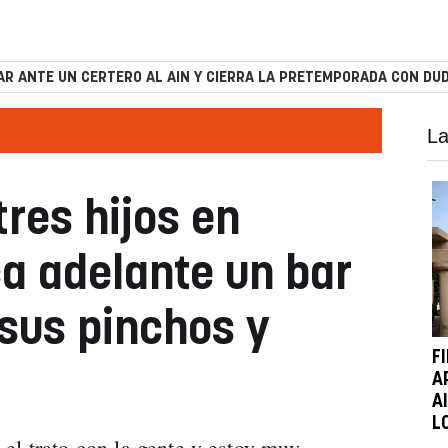
R ANTE UN CERTERO AL AIN Y CIERRA LA PRETEMPORADA CON DUD
La
tres hijos en
a adelante un bar
 sus pinchos y
F
A
A
L
el trato con la gente y estoy muy