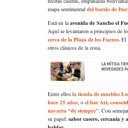
recetas caseras, empanadas bolivianas
del barrio de Itu
mapa sentimental
avenida de
Sancho el Fu
Está en la
Aquí se levantaron a principios de lo
cerca de la Plaza de los Fueros.
El 
otros clásicos de la zona.
LA MÍTICA TI
NOVEDADES P
la tienda de muebles Lu
Entre ellos
hace 25 años
el bar Ari, conocid
, o
navarra “de siempre”.
Con semejan
sabor casero, cercanía y 
su papel:
hablar.