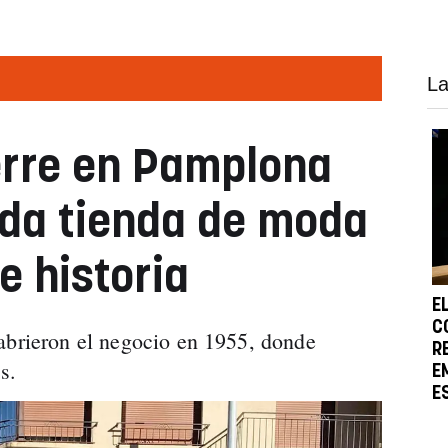
La
ierre en Pamplona
da tienda de moda
e historia
E
C
abrieron el negocio en 1955, donde
R
s.
E
E