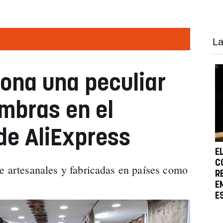
La
ona una peculiar
ombras en el
 de AliExpress
E
C
te artesanales y fabricadas en países como
R
E
E