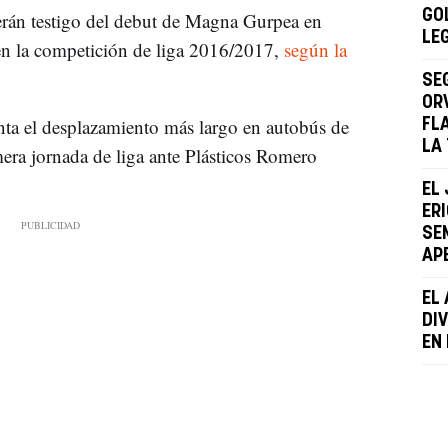
GO
rán testigo del debut de Magna Gurpea en
LE
 en la competición de liga 2016/2017,
según la
SE
ORV
nta el desplazamiento más largo en autobús de
FL
LA
mera jornada de liga ante Plásticos Romero
EL
ER
SE
AP
EL 
DIV
EN