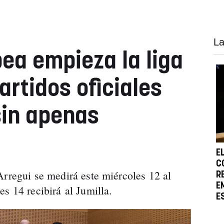
La
ea empieza la liga
artidos oficiales
sin apenas
E
C
Arregui se medirá este miércoles 12 al
R
E
s 14 recibirá al Jumilla.
E