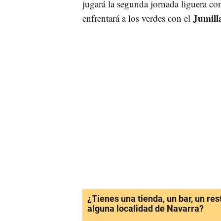
jugará la segunda jornada liguera c
Jumill
enfrentará a los verdes con el
¿Tienes una tienda, un bar, un re
alguna localidad de Navarra?