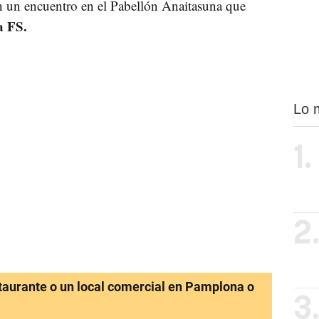
on un encuentro en el Pabellón Anaitasuna que
a FS.
Lo 
1.
2
staurante o un local comercial en Pamplona o
3