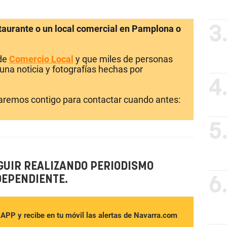
staurante o un local comercial en Pamplona o
3
 de
Comercio Local
y que miles de personas
una noticia y fotografías hechas por
4
laremos contigo para contactar cuando antes:
5
GUIR REALIZANDO PERIODISMO
DEPENDIENTE.
6
sAPP y recibe en tu móvil las alertas de Navarra.com