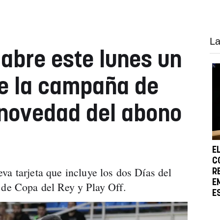
La
abre este lunes un
e la campaña de
 novedad del abono
E
C
va tarjeta que incluye los dos Días del
R
E
 de Copa del Rey y Play Off.
E