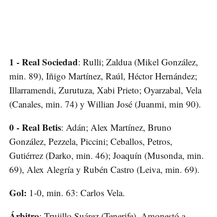
1 - Real Sociedad
: Rulli; Zaldua (Mikel González,
min. 89), Iñigo Martínez, Raúl, Héctor Hernández;
Illarramendi, Zurutuza, Xabi Prieto; Oyarzabal, Vela
(Canales, min. 74) y Willian José (Juanmi, min 90).
0 - Real Betis
: Adán; Alex Martínez, Bruno
González, Pezzela, Piccini; Ceballos, Petros,
Gutiérrez (Darko, min. 46); Joaquín (Musonda, min.
69), Alex Alegría y Rubén Castro (Leiva, min. 69).
Gol:
1-0, min. 63: Carlos Vela.
Árbitro
: Trujillo Suárez (Tenerife). Amonestó a