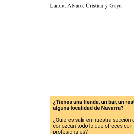
Landa, Álvaro, Cristian y Goya.
¿Tienes una tienda, un bar, un re
alguna localidad de Navarra?
¿Quieres salir en nuestra sección
conozcan todo lo que ofreces con 
profesionales?