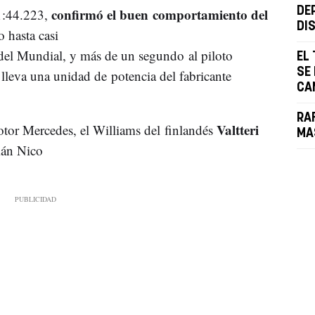
confirmó el buen comportamiento del
DE
1:44.223,
DI
o hasta casi
 del Mundial, y más de un segundo al piloto
EL
SE
lleva una unidad de potencia del fabricante
CA
RA
Valtteri
tor Mercedes, el Williams del finlandés
MA
mán Nico