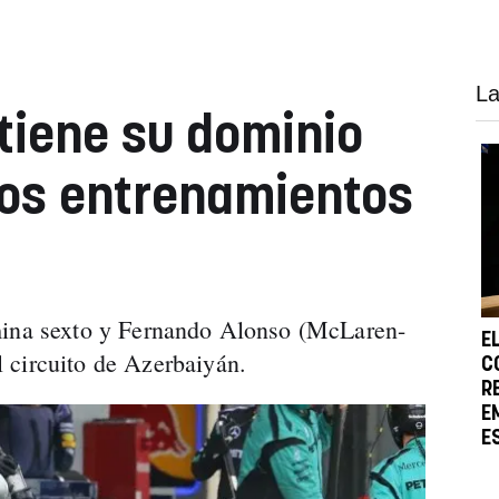
La
tiene su dominio
dos entrenamientos
mina sexto y Fernando Alonso (McLaren-
E
 circuito de Azerbaiyán.
C
R
E
E