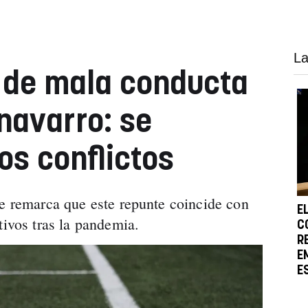
La
 de mala conducta
navarro: se
os conflictos
te remarca que este repunte coincide con
E
rtivos tras la pandemia.
C
R
E
E