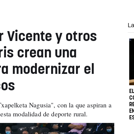
La
r Vicente y otros
ris crean una
ra modernizar el
cos
E
C
Txapelketa Nagusia", con la que aspiran a
R
E
 esta modalidad de deporte rural.
E