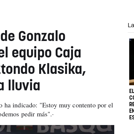
La
 de Gonzalo
el equipo Caja
ztondo Klasika,
a lluvia
E
C
o ha indicado: "Estoy muy contento por el
R
E
podemos pedir más".·
E