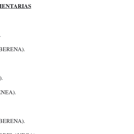
MENTARIAS
.
BERENA).
.
NEA).
BERENA).