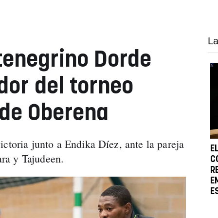
La
tenegrino Dorde
dor del torneo
 de Oberena
ctoria junto a Endika Díez, ante la pareja
E
ra y Tajudeen.
C
R
E
E