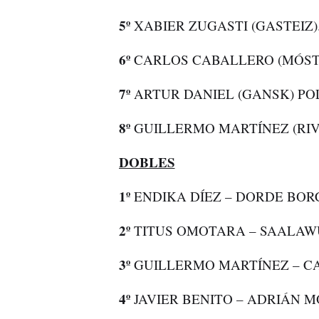
5º
XABIER ZUGASTI (GASTEIZ)
6º
CARLOS CABALLERO (MÓST
7º
ARTUR DANIEL (GANSK) PO
8º
GUILLERMO MARTÍNEZ (RIV
DOBLES
1º
ENDIKA DÍEZ – DORDE BORC
2º
TITUS OMOTARA – SAALAWU
3º
GUILLERMO MARTÍNEZ – CA
4º
JAVIER BENITO – ADRIÁN M