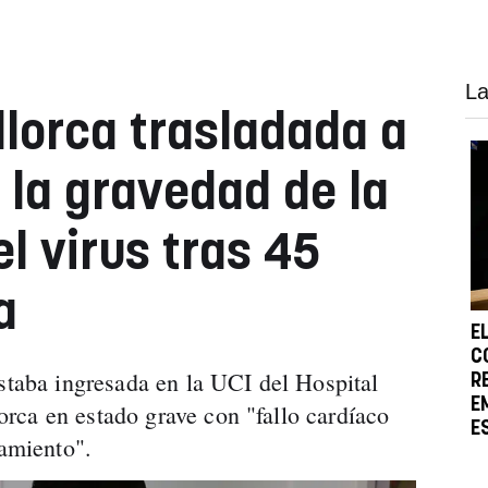
La
llorca trasladada a
 la gravedad de la
l virus tras 45
a
E
C
estaba ingresada en la UCI del Hospital
R
E
rca en estado grave con "fallo cardíaco
E
tamiento".