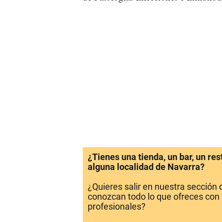
¿Tienes una tienda, un bar, un re
alguna localidad de Navarra?
¿Quieres salir en nuestra sección
conozcan todo lo que ofreces con 
profesionales?