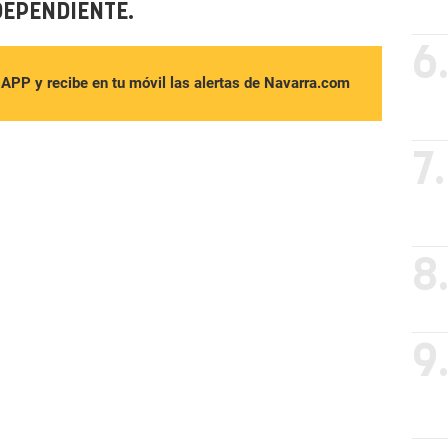
DEPENDIENTE.
6
sAPP y recibe en tu móvil las alertas de Navarra.com
7.
8
9