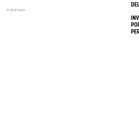
DE
IN
PO
PE