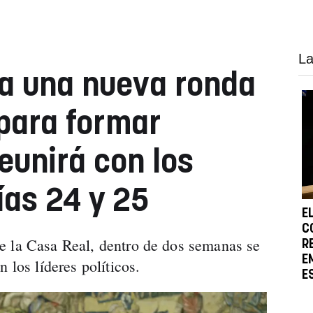
La
a una nueva ronda
para formar
eunirá con los
ías 24 y 25
E
C
e la Casa Real, dentro de dos semanas se
R
E
n los líderes políticos.
E