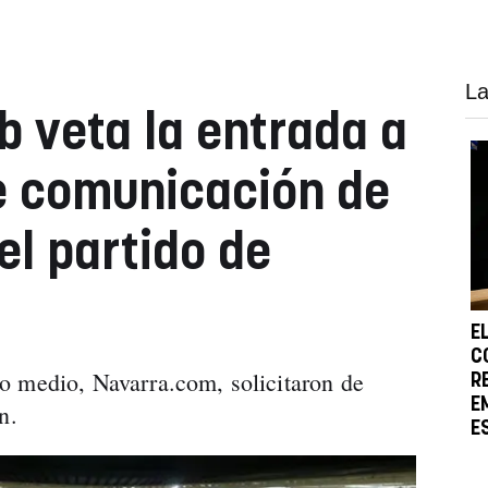
La
ub veta la entrada a
e comunicación de
el partido de
E
C
o medio, Navarra.com, solicitaron de
R
E
n.
E