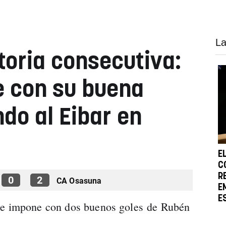
La
toria consecutiva:
e con su buena
do al Eibar en
E
C
R
0
2
CA Osasuna
E
E
se impone con dos buenos goles de Rubén