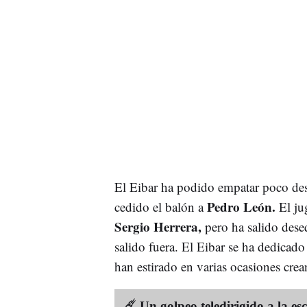
El Eibar ha podido empatar poco des
Pedro León.
cedido el balón a
El jug
Sergio Herrera,
pero ha salido deseq
salido fuera. El Eibar se ha dedicado
han estirado en varias ocasiones cre
☄️ Un golpeo teledirigido a la es