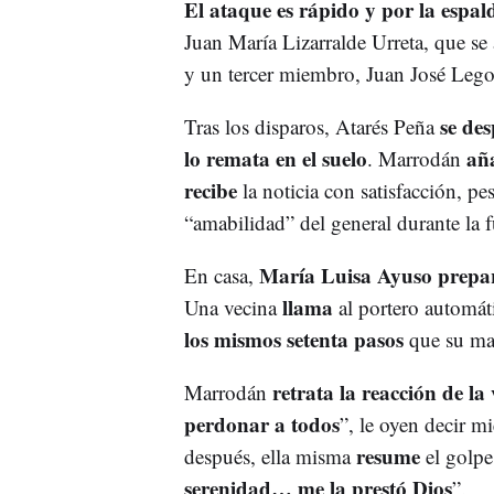
El ataque es rápido y por la espal
Juan María Lizarralde Urreta, que se
y un tercer miembro, Juan José Leg
se de
Tras los disparos, Atarés Peña
lo remata en el suelo
añ
. Marrodán
recibe
la noticia con satisfacción, p
“amabilidad” del general durante la 
María Luisa Ayuso prepa
En casa,
llama
Una vecina
al portero automát
los mismos setenta pasos
que su mar
retrata
la reacción de la
Marrodán
perdonar a todos
”, le oyen decir m
resume
después, ella misma
el golpe
serenidad… me la prestó Dios
”.