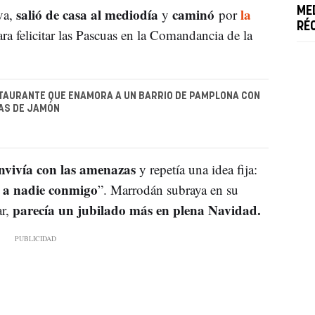
salió
de casa al mediodía
caminó
la
ME
va,
y
por
RÉ
ra felicitar las Pascuas en la Comandancia de la
TAURANTE QUE ENAMORA A UN BARRIO DE PAMPLONA CON
AS DE JAMÓN
nvivía
con las amenazas
y repetía una idea fija:
r a nadie conmigo
”. Marrodán subraya en su
parecía
un jubilado más en plena Navidad.
ar,