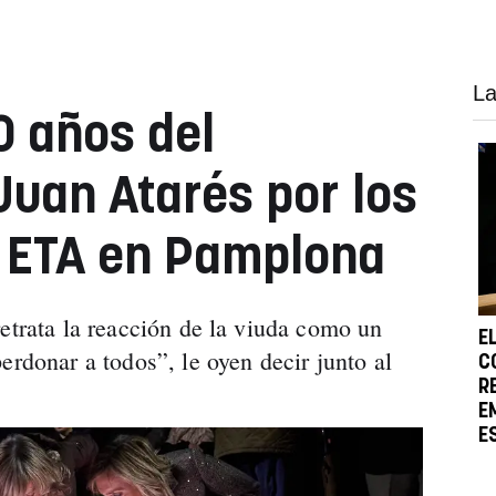
La
 años del
Juan Atarés por los
e ETA en Pamplona
retrata la reacción de la viuda como un
E
erdonar a todos”, le oyen decir junto al
C
R
E
E