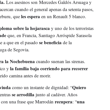
da.
Los asesinos son Mercedes Galdós Arsuaga y
 acercan cuando el general apenas da setenta pasos,
les espera
orburu, que
en un Renault 5 blanco.
sploma
sobre la hojarasca
y uno de los terroristas
ade
que, en Francia, Santiago Arróspide Sarasola
se beneficia
ese a que en el pasado
de la
fuga de Segovia.
ra la Nochebuena
cuando suenan las sirenas.
la familia baja corriendo para recorrer
ico y
ido camina antes de morir.
 viuda
Quiero
como un instante de dignidad: “
se arrodilla
ientras
junto al cadáver. Años
recupera
una
 con una frase que Marrodán
: “