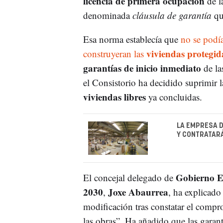
licencia de primera ocupación
de la
denominada
cláusula de garantía
qu
Esa norma establecía que
no se podía
viviendas protegid
construyeran las
garantías de inicio inmediato
de la
el Consistorio ha decidido suprimir l
viviendas libres
ya concluidas.
LA EMPRESA D
Y CONTRATARÁ
Gobierno E
El concejal delegado de
2030
Joxe Abaurrea
,
, ha explicado
modificación tras constatar el compr
las obras”. Ha añadido que las garant