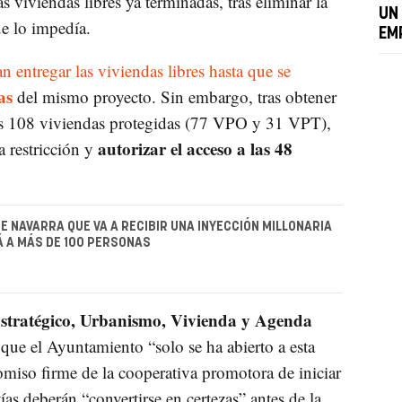
s viviendas libres ya terminadas, tras eliminar la
UN
e lo impedía.
EM
n entregar las viviendas libres hasta que se
as
del mismo proyecto. Sin embargo, tras obtener
s 108 viviendas protegidas (77 VPO y 31 VPT),
autorizar el acceso a las 48
a restricción y
E NAVARRA QUE VA A RECIBIR UNA INYECCIÓN MILLONARIA
 A MÁS DE 100 PERSONAS
stratégico, Urbanismo, Vivienda y Agenda
 que el Ayuntamiento “solo se ha abierto a esta
omiso firme de la cooperativa promotora de iniciar
ías deberán “convertirse en certezas” antes de la