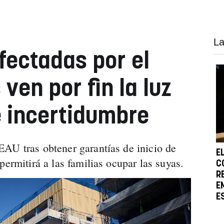
La
fectadas por el
ven por fin la luz
 incertidumbre
AU tras obtener garantías de inicio de
E
permitirá a las familias ocupar las suyas.
C
R
E
E