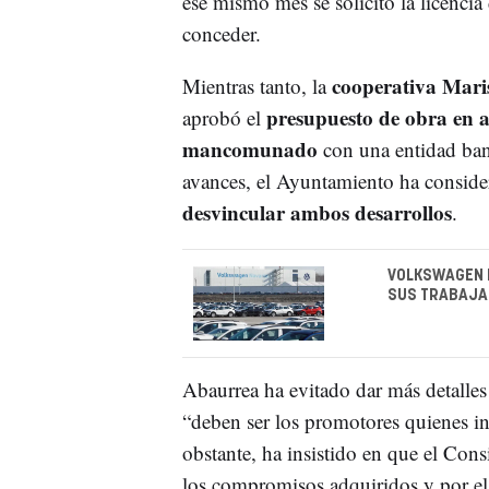
ese mismo mes se solicitó la licencia
conceder.
cooperativa Maris
Mientras tanto, la
presupuesto de obra en a
aprobó el
mancomunado
con una entidad banc
avances, el Ayuntamiento ha conside
desvincular ambos desarrollos
.
VOLKSWAGEN 
SUS TRABAJA
Abaurrea ha evitado dar más detalles 
“deben ser los promotores quienes in
obstante, ha insistido en que el Con
los compromisos adquiridos y por el 