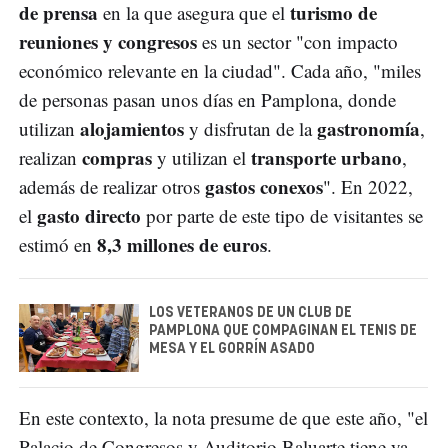
de prensa
turismo de
en la que asegura que el
reuniones y congresos
es un sector "con impacto
económico relevante en la ciudad". Cada año, "miles
de personas pasan unos días en Pamplona, donde
alojamientos
gastronomía
utilizan
y disfrutan de la
,
compras
transporte urbano
realizan
y utilizan el
,
gastos conexos
además de realizar otros
". En 2022,
gasto directo
el
por parte de este tipo de visitantes se
8,3 millones de euros
estimó en
.
LOS VETERANOS DE UN CLUB DE
PAMPLONA QUE COMPAGINAN EL TENIS DE
MESA Y EL GORRÍN ASADO
En este contexto, la nota presume de que este año, "el
Palacio de Congresos y Auditorio Baluarte tiene ya