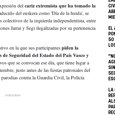
EM
cariz extremista que ha tomado la
xpresión del
CI
AB
aducido del euskera como 'Día de la huida', se
MI
s colectivos de la izquierda independentista, entre
ciones Jarrai y Segi ilegalizadas por su pertenencia
EL
PO
50
LO
piden la
stivo en la que sus participantes
s de Seguridad del Estado del País Vasco y
"N
tivos que se convocan ese día, que tiene lugar a
AG
SI
iembre, justo antes de las fiestas patronales del
SE
 parodias contra la Guardia Civil, la Policía
ES
LA
RE
AL
PA
RE