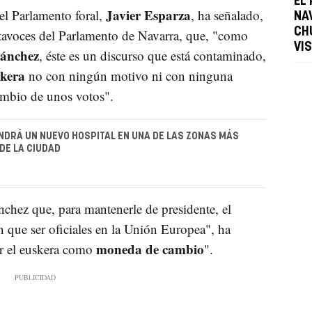
EL
Javier Esparza
el Parlamento foral,
, ha señalado,
NA
CH
rtavoces del Parlamento de Navarra, que, "como
VI
Sánchez
, éste es un discurso que está contaminado,
skera
no con ningún motivo ni con ninguna
ambio de unos votos".
DRÁ UN NUEVO HOSPITAL EN UNA DE LAS ZONAS MÁS
DE LA CIUDAD
nchez que, para mantenerle de presidente, el
nen que ser oficiales en la Unión Europea", ha
moneda de cambio
zar el euskera como
".