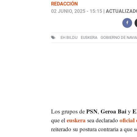
REDACCIÓN
02 JUNIO, 2025 - 15:15
| ACTUALIZADO:
EH BILDU
EUSKERA
GOBIERNO DE NAVA
PSN
Geroa Bai
E
Los grupos de
,
y
euskera
oficia
que el
sea declarado
reiterado su postura contraria a que s