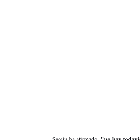
"no hay todavía
Según ha afirmado,