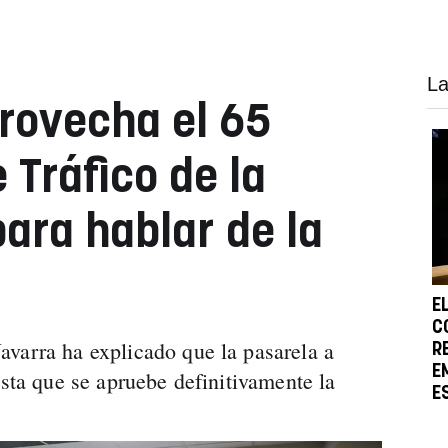
La
rovecha el 65
 Tráfico de la
para hablar de la
E
C
varra ha explicado que la pasarela a
R
E
asta que se apruebe definitivamente la
E