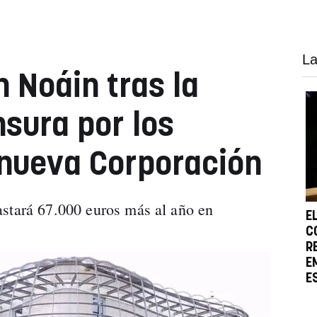
La
 Noáin tras la
sura por los
 nueva Corporación
astará 67.000 euros más al año en
E
C
R
E
E