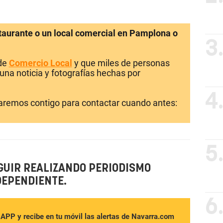
staurante o un local comercial en Pamplona o
3
 de
Comercio Local
y que miles de personas
una noticia y fotografías hechas por
4
laremos contigo para contactar cuando antes:
5
GUIR REALIZANDO PERIODISMO
DEPENDIENTE.
6
sAPP y recibe en tu móvil las alertas de Navarra.com