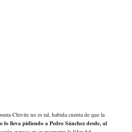
punta Chivite no es tal, habida cuenta de que la
se lo lleva pidiendo a Pedro Sánchez desde, al
 según expuso en su momento la líder del