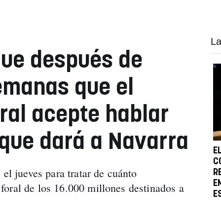
La
gue después de
emanas que el
ral acepte hablar
 que dará a Navarra
E
C
 el jueves para tratar de cuánto
R
E
oral de los 16.000 millones destinados a
E