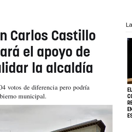
La
n Carlos Castillo
tará el apoyo de
idar la alcaldía
4 votos de diferencia pero podría
E
bierno municipal.
C
R
E
E