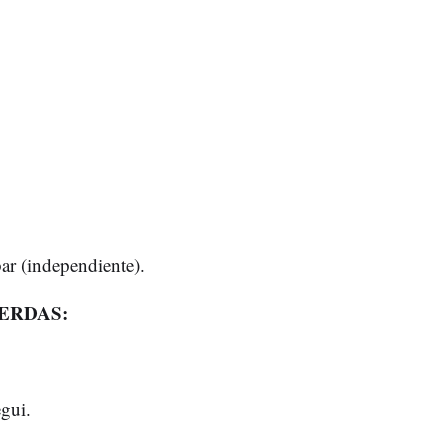
r (independiente).
ERDAS:
gui.