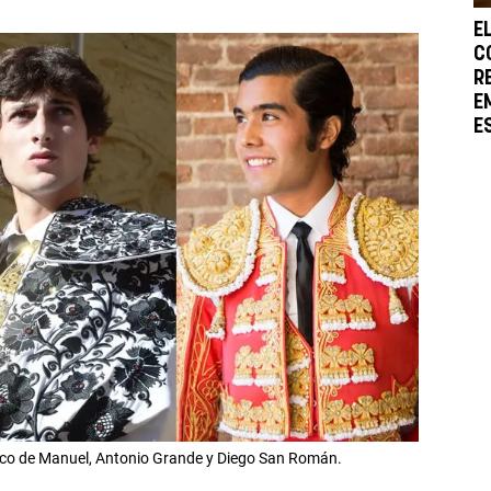
E
C
R
E
E
sco de Manuel, Antonio Grande y Diego San Román.