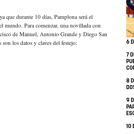
 ya que durante 10 días, Pamplona será el
 el mundo. Para comenzar, una novillada con
ancisco de Manuel, Antonio Grande y Diego San
on los datos y claves del festejo:
6 
7 D
PU
CO
8 D
DO
9 D
PA
ES
10 