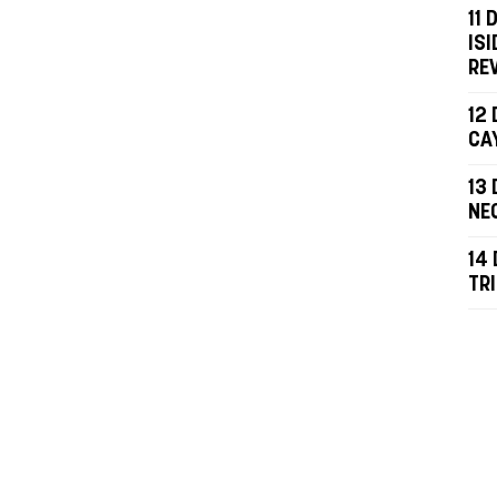
11 
ISI
RE
12 
CA
13 
NE
14 
TR