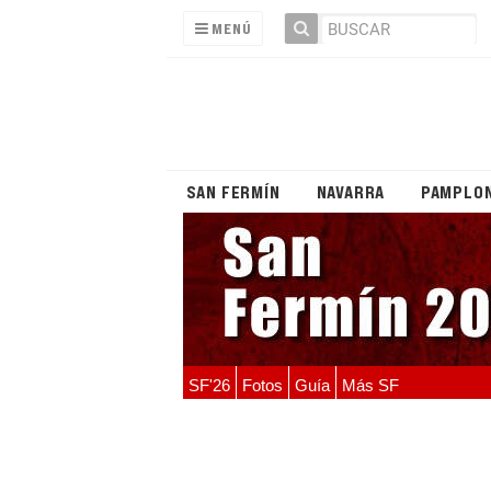
MENÚ
SAN FERMÍN
NAVARRA
PAMPLO
SF'26
Fotos
Guía
Más SF