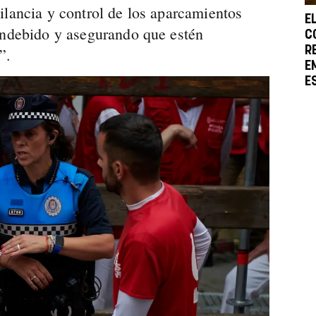
ilancia y control de los aparcamientos
E
indebido y asegurando que estén
C
R
”.
E
E