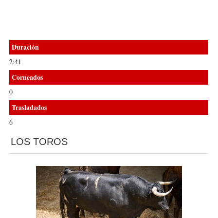
Duración
2:41
Corneados
0
Trasladados
6
LOS TOROS