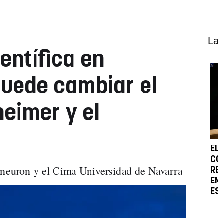
La
entífica en
uede cambiar el
heimer y el
E
C
aneuron y el Cima Universidad de Navarra
R
E
E