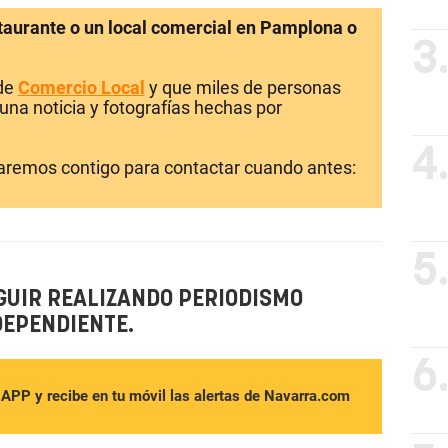
staurante o un local comercial en Pamplona o
3
 de
Comercio Local
y que miles de personas
una noticia y fotografías hechas por
4
laremos contigo para contactar cuando antes:
5
GUIR REALIZANDO PERIODISMO
DEPENDIENTE.
6
sAPP y recibe en tu móvil las alertas de Navarra.com