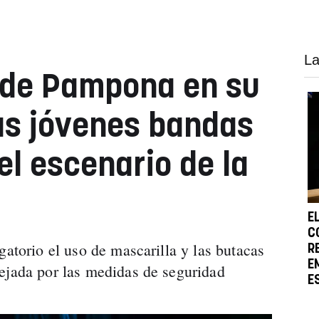
La
 de Pampona en su
as jóvenes bandas
el escenario de la
E
C
gatorio el uso de mascarilla y las butacas
R
E
ejada por las medidas de seguridad
E