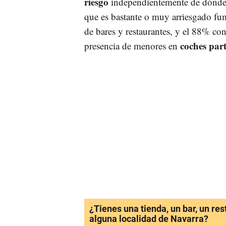
riesgo
independientemente de dónde
que es bastante o muy arriesgado fum
de bares y restaurantes, y el 88% co
coches part
presencia de menores en
¿Tienes una tienda, un bar, un re
alguna localidad de Navarra?