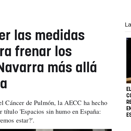
La
er las medidas
ra frenar los
Navarra más allá
ia
E
C
el Cáncer de Pulmón, la AECC ha hecho
R
E
or título 'Espacios sin humo en España:
E
emos estar?'.