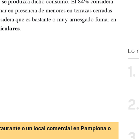
 se produzca dicho consumo. El 84% considera
ar en presencia de menores en terrazas cerradas
nsidera que es bastante o muy arriesgado fumar en
iculares
.
Lo 
1.
2
staurante o un local comercial en Pamplona o
3