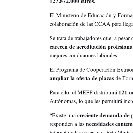
127.872.000 euros
.
El Ministerio de Educación y Formaci
colaboración de las CCAA para llega
Se trata de trabajadores que, a pesa
carecen de acreditación profesiona
mejores condiciones laborales.
El Programa de Cooperación Extraor
ampliar la oferta de plazas
de Form
121 mi
Para ello, el MEFP distribuirá
Autónomas, lo que les permitirá inc
creciente demanda de 
“Existe una
necesidades conte
responden a las
internet de las cosas, etc. Este Mini