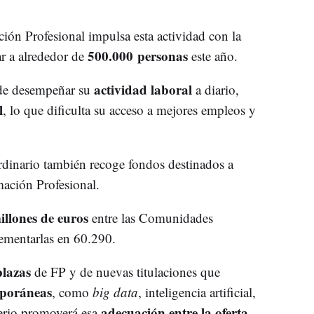
ón Profesional impulsa esta actividad con la
500.000 personas
r a alrededor de
este año.
actividad laboral
r de desempeñar su
a diario,
l
, lo que dificulta su acceso a mejores empleos y
dinario también recoge fondos destinados a
ación Profesional.
llones de euros
entre las Comunidades
rementarlas en 60.290.
plazas
de FP y de nuevas titulaciones que
mporáneas
, como
big data
, inteligencia artificial,
adecuación entre la oferta
sterio promoverá esa