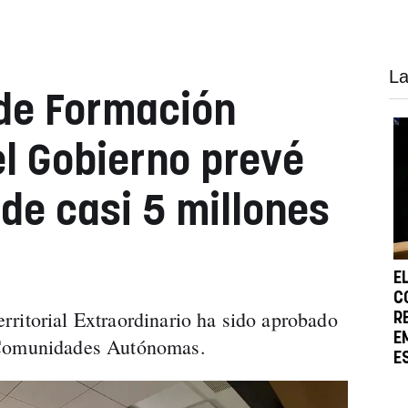
La
de Formación
el Gobierno prevé
de casi 5 millones
E
C
ritorial Extraordinario ha sido aprobado
R
E
 Comunidades Autónomas.
E