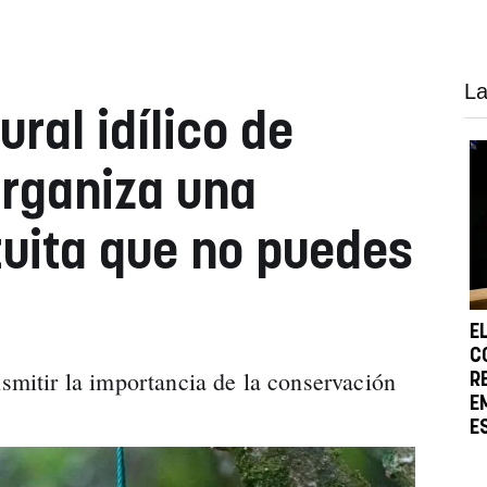
La
ural idílico de
rganiza una
tuita que no puedes
E
C
nsmitir la importancia de la conservación
R
E
E