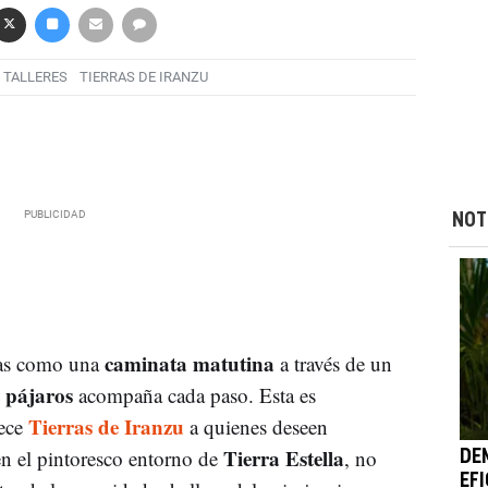
TALLERES
TIERRAS DE IRANZU
NOT
caminata matutina
cas como una
a través de un
s pájaros
acompaña cada paso. Esta es
Tierras de Iranzu
rece
a quienes deseen
Tierra Estella
en el pintoresco entorno de
, no
DE
EF