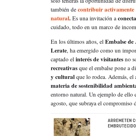
solo tendrás la oportunidad de disfrut
contribuir activamente a
también de
natural
.
conecta
Es una invitación a
cuidado, todo en un marco de incomp
Embalse de 
En los últimos años, el
Lerate
, ha emergido como un impor
interés de visitantes
captado el
no so
recreativas
que el embalse pone a di
y cultural
que lo rodea. Además, el
materia de sostenibilidad ambienta
entorno natural. Un ejemplo de ello 
agosto, que subraya el compromiso d
ARREMETEN CO
EMBRUTECIDO