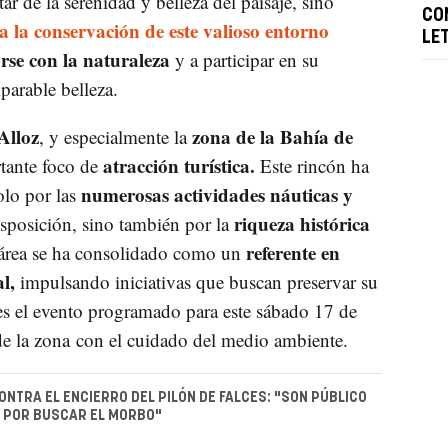
ar de la serenidad y belleza del paisaje, sino
CO
 la conservación de este valioso entorno
LE
rse con la naturaleza
y a participar en su
arable belleza.
Alloz
zona de la Bahía de
, y especialmente la
atracción turística.
tante foco de
Este rincón ha
numerosas actividades náuticas y
lo por las
riqueza histórica
sposición, sino también por la
referente en
 área se ha consolidado como un
l,
impulsando iniciativas que buscan preservar su
es el evento programado para este sábado 17 de
e la zona con el cuidado del medio ambiente.
NTRA EL ENCIERRO DEL PILÓN DE FALCES: "SON PÚBLICO
 POR BUSCAR EL MORBO"