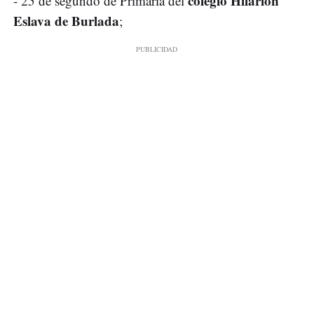
colegio Hilarión
- 25 de segundo de Primaria del
Eslava de Burlada
;