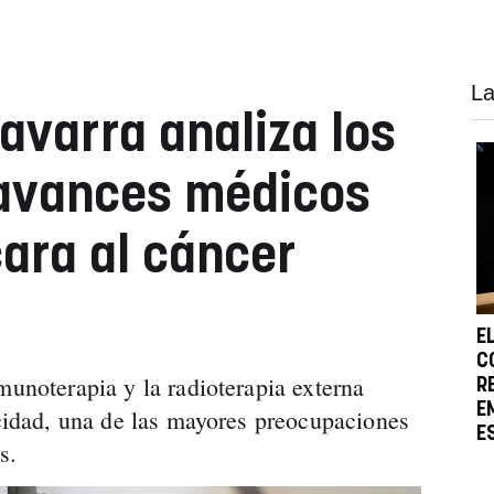
La
avarra analiza los
 avances médicos
cara al cáncer
E
C
munoterapia y la radioterapia externa
R
E
icidad, una de las mayores preocupaciones
E
s.