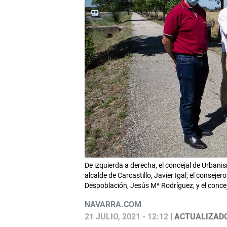
De izquierda a derecha, el concejal de Urbani
alcalde de Carcastillo, Javier Igal; el consejer
Despoblación, Jesús Mª Rodríguez, y el con
NAVARRA.COM
21 JULIO, 2021 - 12:12
| ACTUALIZADO: