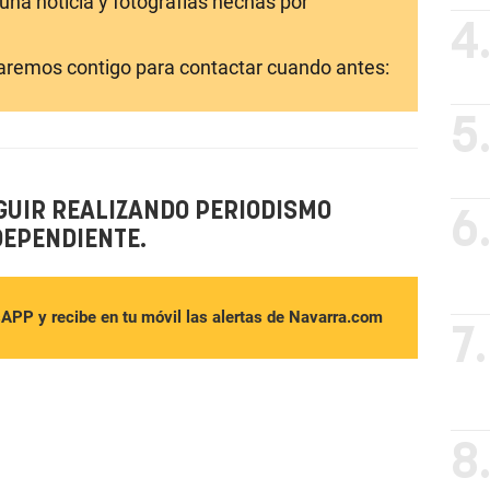
una noticia y fotografías hechas por
4
laremos contigo para contactar cuando antes:
5
GUIR REALIZANDO PERIODISMO
6
DEPENDIENTE.
sAPP y recibe en tu móvil las alertas de Navarra.com
7.
8