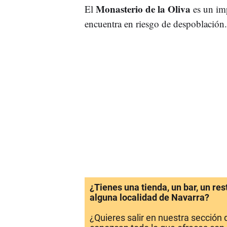
Monasterio de la Oliva
El
es un imp
encuentra en riesgo de despoblación.
¿Tienes una tienda, un bar, un re
alguna localidad de Navarra?
¿Quieres salir en nuestra sección