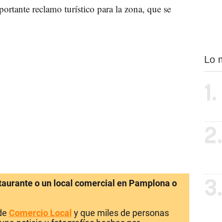
ortante reclamo turístico para la zona, que se
Lo 
1.
2
staurante o un local comercial en Pamplona o
3
 de
Comercio Local
y que miles de personas