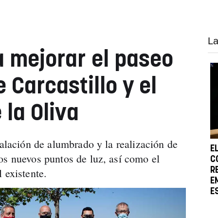
La
a mejorar el paseo
 Carcastillo y el
 la Oliva
talación de alumbrado y la realización de
E
os nuevos puntos de luz, así como el
C
R
 existente.
E
E