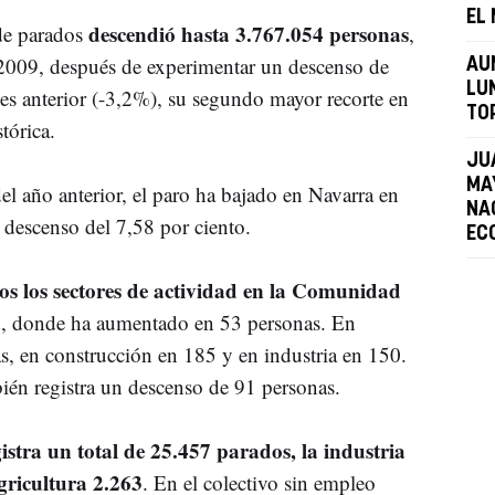
EL
descendió hasta 3.767.054 personas
de parados
,
2009, después de experimentar un descenso de
AU
LU
s anterior (-3,2%), su segundo mayor recorte en
TO
tórica.
JU
MA
 año anterior, el paro ha bajado en Navarra en
NAC
 descenso del 7,58 por ciento.
EC
os los sectores de actividad en la Comunidad
a
, donde ha aumentado en 53 personas. En
s, en construcción en 185 y en industria en 150.
bién registra un descenso de 91 personas.
egistra un total de 25.457 parados, la industria
gricultura 2.263
. En el colectivo sin empleo