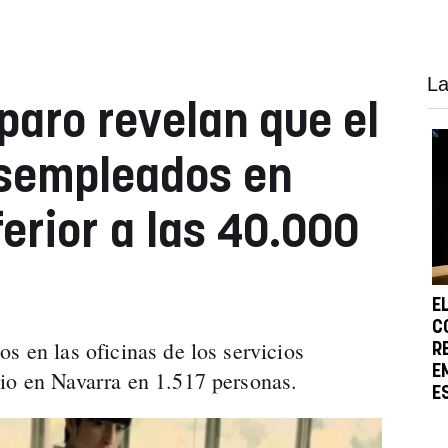
La
paro revelan que el
sempleados en
erior a las 40.000
E
C
s en las oficinas de los servicios
R
E
io en Navarra en 1.517 personas.
E