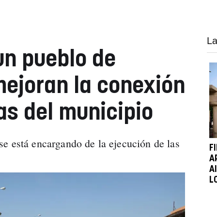
La
un pueblo de
ejoran la conexión
as del municipio
e está encargando de la ejecución de las
F
A
A
L