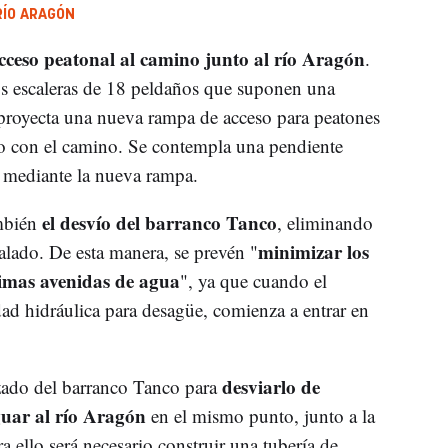
RÍO ARAGÓN
ceso peatonal al camino junto al río Aragón
.
s escaleras de 18 peldaños que suponen una
e proyecta una nueva rampa de acceso para peatones
io con el camino. Se contempla una pendiente
 mediante la nueva rampa.
el desvío del barranco Tanco
ambién
, eliminando
minimizar los
alado. De esta manera, se prevén "
imas avenidas de agua
", ya que cuando el
ad hidráulica para desagüe, comienza a entrar en
desviarlo de
razado del barranco Tanco para
uar al río Aragón
en el mismo punto, junto a la
 ello será necesario construir una tubería de