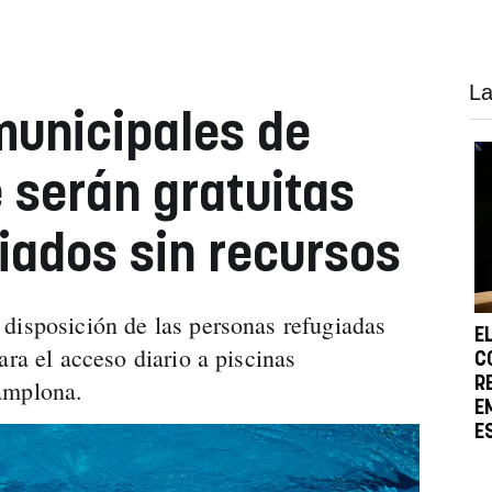
La
municipales de
serán gratuitas
giados sin recursos
disposición de las personas refugiadas
E
ara el acceso diario a piscinas
C
R
amplona.
E
E