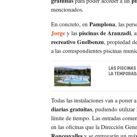
gratuitas
pi
para poder acceder a las
mencionados.
Pamplona
En concreto, en
, las per
Jorge
piscinas de Aranzadi
y las
, 
recreativo Guelbenzu
, propiedad d
a las correspondientes piscinas munic
LAS PISCINAS
LA TEMPORAD
Todas las instalaciones van a poner 
diarias gratuitas
, pudiendo utilizar 
límite de tiempo. Las entradas comen
en las oficinas que la Dirección Gener
Roncesvalles
y se entregarán un m