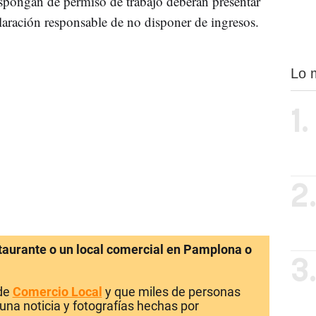
ispongan de permiso de trabajo deberán presentar
eclaración responsable de no disponer de ingresos.
Lo 
1.
2
staurante o un local comercial en Pamplona o
3
 de
Comercio Local
y que miles de personas
una noticia y fotografías hechas por